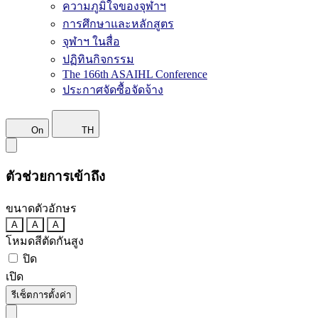
ความภูมิใจของจุฬาฯ
การศึกษาและหลักสูตร
จุฬาฯ ในสื่อ
ปฏิทินกิจกรรม
The 166th ASAIHL Conference
ประกาศจัดซื้อจัดจ้าง
On
TH
ตัวช่วยการเข้าถึง
ขนาดตัวอักษร
A
A
A
โหมดสีตัดกันสูง
ปิด
เปิด
รีเซ็ตการตั้งค่า