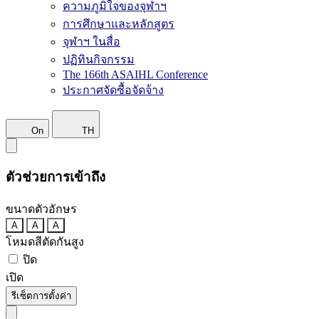
ความภูมิใจของจุฬาฯ
การศึกษาและหลักสูตร
จุฬาฯ ในสื่อ
ปฏิทินกิจกรรม
The 166th ASAIHL Conference
ประกาศจัดซื้อจัดจ้าง
On
TH
ตัวช่วยการเข้าถึง
ขนาดตัวอักษร
A
A
A
โหมดสีตัดกันสูง
ปิด
เปิด
รีเซ็ตการตั้งค่า