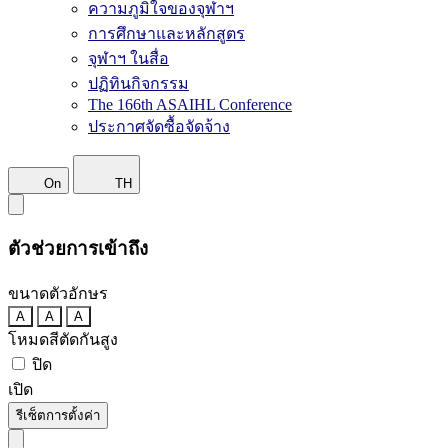
ความภูมิใจของจุฬาฯ
การศึกษาและหลักสูตร
จุฬาฯ ในสื่อ
ปฏิทินกิจกรรม
The 166th ASAIHL Conference
ประกาศจัดซื้อจัดจ้าง
On
TH
ตัวช่วยการเข้าถึง
ขนาดตัวอักษร
A
A
A
โหมดสีตัดกันสูง
ปิด
เปิด
รีเซ็ตการตั้งค่า