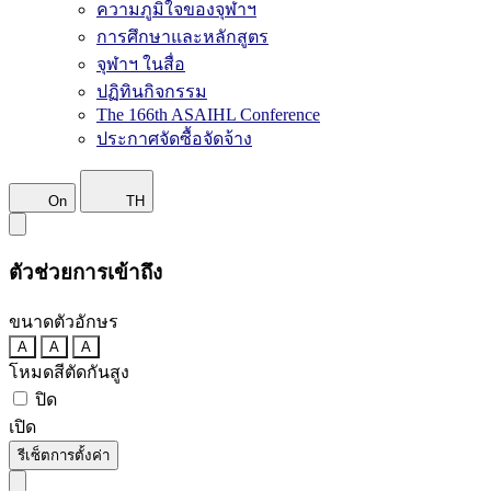
ความภูมิใจของจุฬาฯ
การศึกษาและหลักสูตร
จุฬาฯ ในสื่อ
ปฏิทินกิจกรรม
The 166th ASAIHL Conference
ประกาศจัดซื้อจัดจ้าง
On
TH
ตัวช่วยการเข้าถึง
ขนาดตัวอักษร
A
A
A
โหมดสีตัดกันสูง
ปิด
เปิด
รีเซ็ตการตั้งค่า