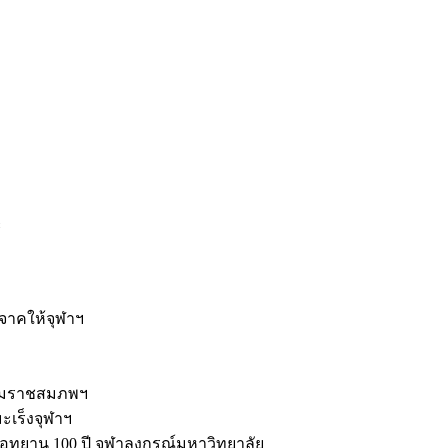
ะ
ิจาคให้จุฬาฯ
รมราชสมภพฯ
มะเร็งจุฬาฯ
ุทยาน 100 ปี จุฬาลงกรณ์มหาวิทยาลัย