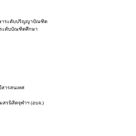
กษาระดับปริญญาบัณฑิต
ระดับบัณฑิตศึกษา
ยีสารสนเทศ
สรนิสิตจุฬาฯ (อบจ.)