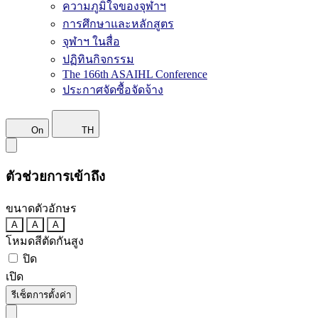
ความภูมิใจของจุฬาฯ
การศึกษาและหลักสูตร
จุฬาฯ ในสื่อ
ปฏิทินกิจกรรม
The 166th ASAIHL Conference
ประกาศจัดซื้อจัดจ้าง
On
TH
ตัวช่วยการเข้าถึง
ขนาดตัวอักษร
A
A
A
โหมดสีตัดกันสูง
ปิด
เปิด
รีเซ็ตการตั้งค่า