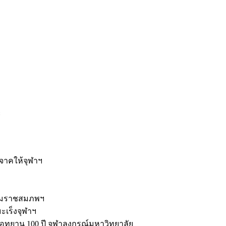
ะ
ิจาคให้จุฬาฯ
รมราชสมภพฯ
มะเร็งจุฬาฯ
ุทยาน 100 ปี จุฬาลงกรณ์มหาวิทยาลัย