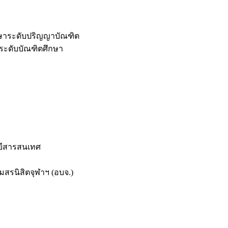
กษาระดับปริญญาบัณฑิต
ระดับบัณฑิตศึกษา
ยีสารสนเทศ
สรนิสิตจุฬาฯ (อบจ.)