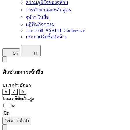
ความภูมิใจของจุฬาฯ
การศึกษาและหลักสูตร
จุฬาฯ ในสื่อ
ปฏิทินกิจกรรม
The 166th ASAIHL Conference
ประกาศจัดซื้อจัดจ้าง
On
TH
ตัวช่วยการเข้าถึง
ขนาดตัวอักษร
A
A
A
โหมดสีตัดกันสูง
ปิด
เปิด
รีเซ็ตการตั้งค่า