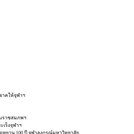
ะ
ิจาคให้จุฬาฯ
รมราชสมภพฯ
มะเร็งจุฬาฯ
ุทยาน 100 ปี จุฬาลงกรณ์มหาวิทยาลัย