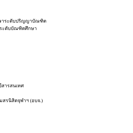
กษาระดับปริญญาบัณฑิต
ระดับบัณฑิตศึกษา
ยีสารสนเทศ
สรนิสิตจุฬาฯ (อบจ.)