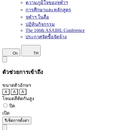
ความภูมิใจของจุฬาฯ
การศึกษาและหลักสูตร
จุฬาฯ ในสื่อ
ปฏิทินกิจกรรม
The 166th ASAIHL Conference
ประกาศจัดซื้อจัดจ้าง
On
TH
ตัวช่วยการเข้าถึง
ขนาดตัวอักษร
A
A
A
โหมดสีตัดกันสูง
ปิด
เปิด
รีเซ็ตการตั้งค่า