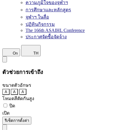
ความภูมิใจของจุฬาฯ
การศึกษาและหลักสูตร
จุฬาฯ ในสื่อ
ปฏิทินกิจกรรม
The 166th ASAIHL Conference
ประกาศจัดซื้อจัดจ้าง
On
TH
ตัวช่วยการเข้าถึง
ขนาดตัวอักษร
A
A
A
โหมดสีตัดกันสูง
ปิด
เปิด
รีเซ็ตการตั้งค่า