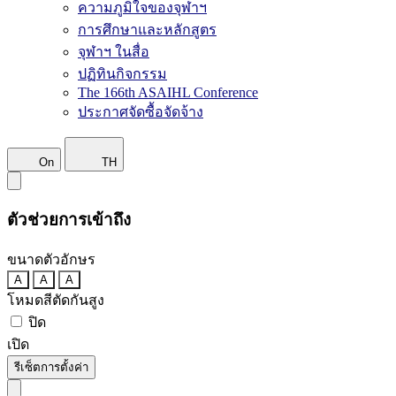
ความภูมิใจของจุฬาฯ
การศึกษาและหลักสูตร
จุฬาฯ ในสื่อ
ปฏิทินกิจกรรม
The 166th ASAIHL Conference
ประกาศจัดซื้อจัดจ้าง
On
TH
ตัวช่วยการเข้าถึง
ขนาดตัวอักษร
A
A
A
โหมดสีตัดกันสูง
ปิด
เปิด
รีเซ็ตการตั้งค่า