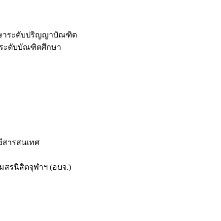
กษาระดับปริญญาบัณฑิต
ระดับบัณฑิตศึกษา
ยีสารสนเทศ
สรนิสิตจุฬาฯ (อบจ.)