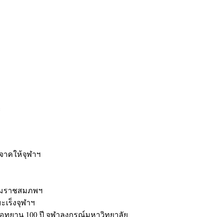
ะ
ิจาคให้จุฬาฯ
รมราชสมภพฯ
มะเร็งจุฬาฯ
ุทยาน 100 ปี จุฬาลงกรณ์มหาวิทยาลัย