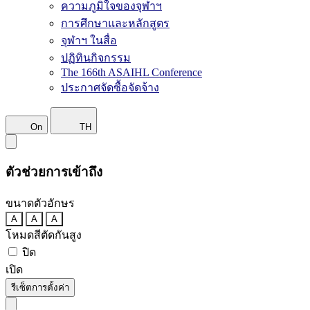
ความภูมิใจของจุฬาฯ
การศึกษาและหลักสูตร
จุฬาฯ ในสื่อ
ปฏิทินกิจกรรม
The 166th ASAIHL Conference
ประกาศจัดซื้อจัดจ้าง
On
TH
ตัวช่วยการเข้าถึง
ขนาดตัวอักษร
A
A
A
โหมดสีตัดกันสูง
ปิด
เปิด
รีเซ็ตการตั้งค่า