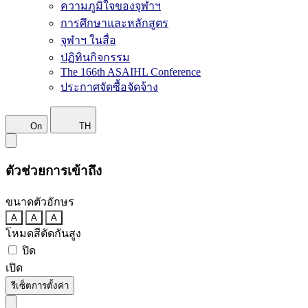
ความภูมิใจของจุฬาฯ
การศึกษาและหลักสูตร
จุฬาฯ ในสื่อ
ปฏิทินกิจกรรม
The 166th ASAIHL Conference
ประกาศจัดซื้อจัดจ้าง
On
TH
ตัวช่วยการเข้าถึง
ขนาดตัวอักษร
A
A
A
โหมดสีตัดกันสูง
ปิด
เปิด
รีเซ็ตการตั้งค่า