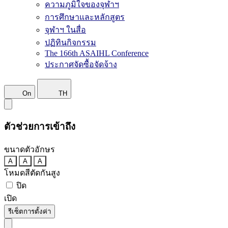
ความภูมิใจของจุฬาฯ
การศึกษาและหลักสูตร
จุฬาฯ ในสื่อ
ปฏิทินกิจกรรม
The 166th ASAIHL Conference
ประกาศจัดซื้อจัดจ้าง
On
TH
ตัวช่วยการเข้าถึง
ขนาดตัวอักษร
A
A
A
โหมดสีตัดกันสูง
ปิด
เปิด
รีเซ็ตการตั้งค่า