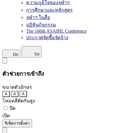
ความภูมิใจของจุฬาฯ
การศึกษาและหลักสูตร
จุฬาฯ ในสื่อ
ปฏิทินกิจกรรม
The 166th ASAIHL Conference
ประกาศจัดซื้อจัดจ้าง
On
TH
ตัวช่วยการเข้าถึง
ขนาดตัวอักษร
A
A
A
โหมดสีตัดกันสูง
ปิด
เปิด
รีเซ็ตการตั้งค่า