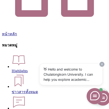
หน้าหลัก
หมวดหมู่
👋 Hello and welcome to
Highlights
Chulalongkorn University. I can
help you explore academic
programs, admissions, research,
campus life, and university
ข่าวสารทั้งหมด
services. What would you like to
know?