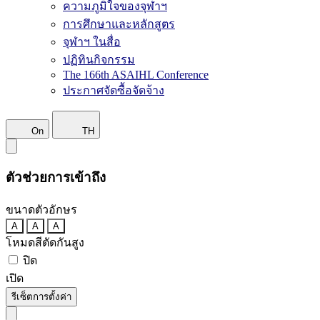
ความภูมิใจของจุฬาฯ
การศึกษาและหลักสูตร
จุฬาฯ ในสื่อ
ปฏิทินกิจกรรม
The 166th ASAIHL Conference
ประกาศจัดซื้อจัดจ้าง
On
TH
ตัวช่วยการเข้าถึง
ขนาดตัวอักษร
A
A
A
โหมดสีตัดกันสูง
ปิด
เปิด
รีเซ็ตการตั้งค่า