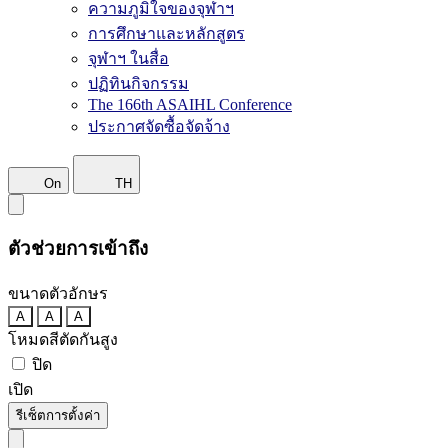
ความภูมิใจของจุฬาฯ
การศึกษาและหลักสูตร
จุฬาฯ ในสื่อ
ปฏิทินกิจกรรม
The 166th ASAIHL Conference
ประกาศจัดซื้อจัดจ้าง
On
TH
ตัวช่วยการเข้าถึง
ขนาดตัวอักษร
A
A
A
โหมดสีตัดกันสูง
ปิด
เปิด
รีเซ็ตการตั้งค่า