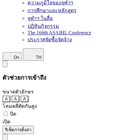
ความภูมิใจของจุฬาฯ
การศึกษาและหลักสูตร
จุฬาฯ ในสื่อ
ปฏิทินกิจกรรม
The 166th ASAIHL Conference
ประกาศจัดซื้อจัดจ้าง
On
TH
ตัวช่วยการเข้าถึง
ขนาดตัวอักษร
A
A
A
โหมดสีตัดกันสูง
ปิด
เปิด
รีเซ็ตการตั้งค่า