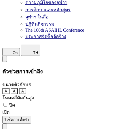
ความภูมิใจของจุฬาฯ
การศึกษาและหลักสูตร
จุฬาฯ ในสื่อ
ปฏิทินกิจกรรม
The 166th ASAIHL Conference
ประกาศจัดซื้อจัดจ้าง
On
TH
ตัวช่วยการเข้าถึง
ขนาดตัวอักษร
A
A
A
โหมดสีตัดกันสูง
ปิด
เปิด
รีเซ็ตการตั้งค่า