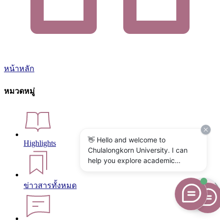
หน้าหลัก
หมวดหมู่
👋 Hello and welcome to
Highlights
Chulalongkorn University. I can
help you explore academic
programs, admissions, research,
campus life, and university
ข่าวสารทั้งหมด
services. What would you like to
know?