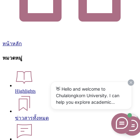
หน้าหลัก
หมวดหมู่
👋 Hello and welcome to
Highlights
Chulalongkorn University. I can
help you explore academic
programs, admissions, research,
campus life, and university
ข่าวสารทั้งหมด
services. What would you like to
know?