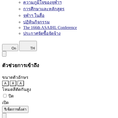
ความภูมิใจของจุฬาฯ
การศึกษาและหลักสูตร
จุฬาฯ ในสื่อ
ปฏิทินกิจกรรม
The 166th ASAIHL Conference
ประกาศจัดซื้อจัดจ้าง
On
TH
ตัวช่วยการเข้าถึง
ขนาดตัวอักษร
A
A
A
โหมดสีตัดกันสูง
ปิด
เปิด
รีเซ็ตการตั้งค่า