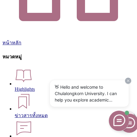
หน้าหลัก
หมวดหมู่
👋 Hello and welcome to
Highlights
Chulalongkorn University. I can
help you explore academic
programs, admissions, research,
campus life, and university
ข่าวสารทั้งหมด
services. What would you like to
know?