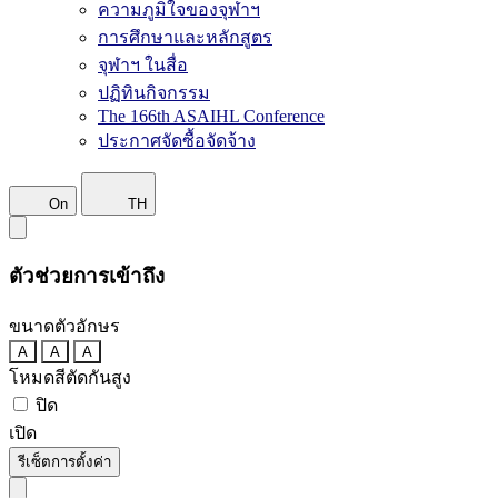
ความภูมิใจของจุฬาฯ
การศึกษาและหลักสูตร
จุฬาฯ ในสื่อ
ปฏิทินกิจกรรม
The 166th ASAIHL Conference
ประกาศจัดซื้อจัดจ้าง
On
TH
ตัวช่วยการเข้าถึง
ขนาดตัวอักษร
A
A
A
โหมดสีตัดกันสูง
ปิด
เปิด
รีเซ็ตการตั้งค่า