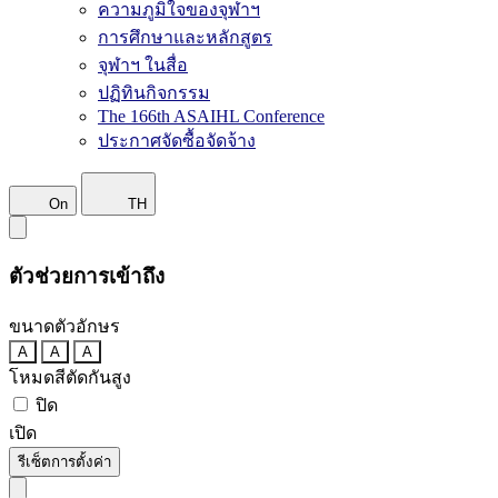
ความภูมิใจของจุฬาฯ
การศึกษาและหลักสูตร
จุฬาฯ ในสื่อ
ปฏิทินกิจกรรม
The 166th ASAIHL Conference
ประกาศจัดซื้อจัดจ้าง
On
TH
ตัวช่วยการเข้าถึง
ขนาดตัวอักษร
A
A
A
โหมดสีตัดกันสูง
ปิด
เปิด
รีเซ็ตการตั้งค่า