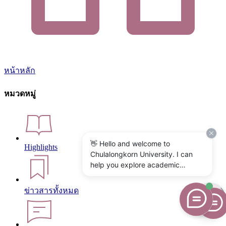
หน้าหลัก
หมวดหมู่
👋 Hello and welcome to
Highlights
Chulalongkorn University. I can
help you explore academic
programs, admissions, research,
campus life, and university
ข่าวสารทั้งหมด
services. What would you like to
know?