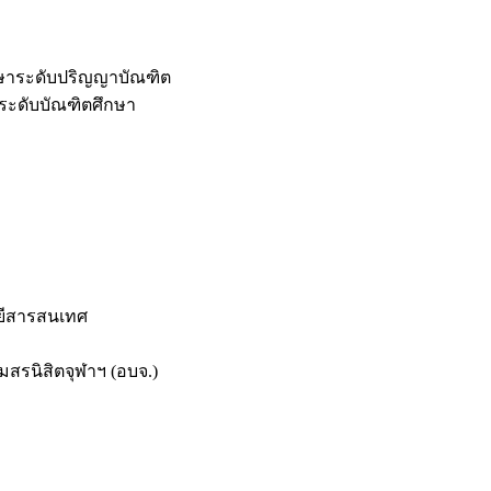
กษาระดับปริญญาบัณฑิต
ระดับบัณฑิตศึกษา
ยีสารสนเทศ
สรนิสิตจุฬาฯ (อบจ.)