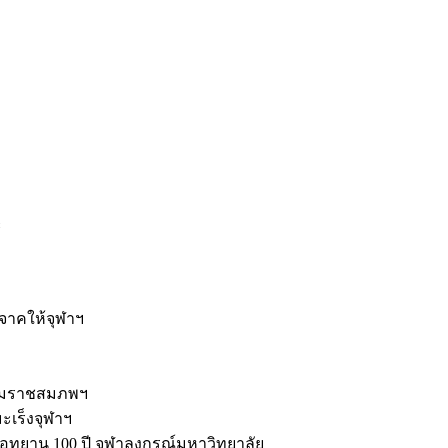
ะ
ิจาคให้จุฬาฯ
รมราชสมภพฯ
มะเร็งจุฬาฯ
ุทยาน 100 ปี จุฬาลงกรณ์มหาวิทยาลัย