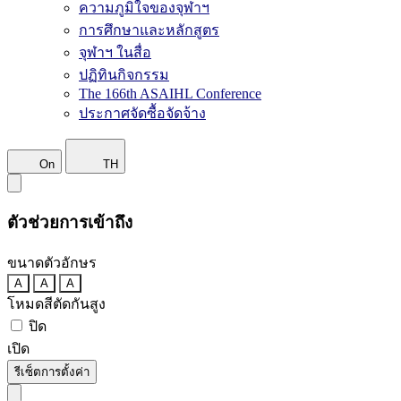
ความภูมิใจของจุฬาฯ
การศึกษาและหลักสูตร
จุฬาฯ ในสื่อ
ปฏิทินกิจกรรม
The 166th ASAIHL Conference
ประกาศจัดซื้อจัดจ้าง
On
TH
ตัวช่วยการเข้าถึง
ขนาดตัวอักษร
A
A
A
โหมดสีตัดกันสูง
ปิด
เปิด
รีเซ็ตการตั้งค่า