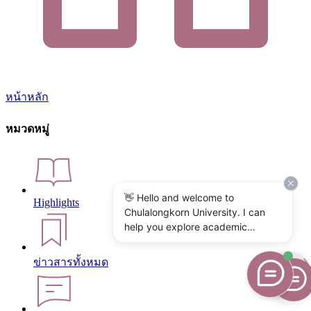
หน้าหลัก
หมวดหมู่
👋 Hello and welcome to
Highlights
Chulalongkorn University. I can
help you explore academic
programs, admissions, research,
campus life, and university
ข่าวสารทั้งหมด
services. What would you like to
know?