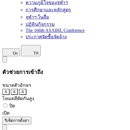
ความภูมิใจของจุฬาฯ
การศึกษาและหลักสูตร
จุฬาฯ ในสื่อ
ปฏิทินกิจกรรม
The 166th ASAIHL Conference
ประกาศจัดซื้อจัดจ้าง
On
TH
ตัวช่วยการเข้าถึง
ขนาดตัวอักษร
A
A
A
โหมดสีตัดกันสูง
ปิด
เปิด
รีเซ็ตการตั้งค่า