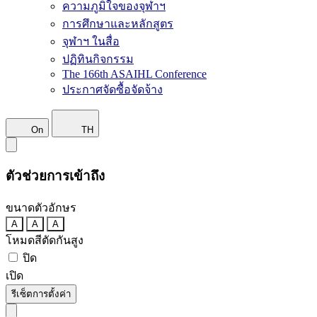
ความภูมิใจของจุฬาฯ
การศึกษาและหลักสูตร
จุฬาฯ ในสื่อ
ปฏิทินกิจกรรม
The 166th ASAIHL Conference
ประกาศจัดซื้อจัดจ้าง
On
TH
ตัวช่วยการเข้าถึง
ขนาดตัวอักษร
A
A
A
โหมดสีตัดกันสูง
ปิด
เปิด
รีเซ็ตการตั้งค่า