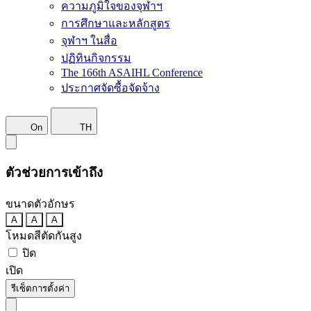
ความภูมิใจของจุฬาฯ
การศึกษาและหลักสูตร
จุฬาฯ ในสื่อ
ปฏิทินกิจกรรม
The 166th ASAIHL Conference
ประกาศจัดซื้อจัดจ้าง
On
TH
ตัวช่วยการเข้าถึง
ขนาดตัวอักษร
A
A
A
โหมดสีตัดกันสูง
ปิด
เปิด
รีเซ็ตการตั้งค่า