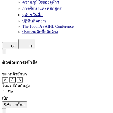
ความภูมิใจของจุฬาฯ
การศึกษาและหลักสูตร
จุฬาฯ ในสื่อ
ปฏิทินกิจกรรม
The 166th ASAIHL Conference
ประกาศจัดซื้อจัดจ้าง
On
TH
ตัวช่วยการเข้าถึง
ขนาดตัวอักษร
A
A
A
โหมดสีตัดกันสูง
ปิด
เปิด
รีเซ็ตการตั้งค่า