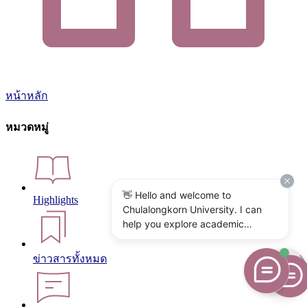
หน้าหลัก
หมวดหมู่
👋 Hello and welcome to
Highlights
Chulalongkorn University. I can
help you explore academic
programs, admissions, research,
campus life, and university
ข่าวสารทั้งหมด
services. What would you like to
know?