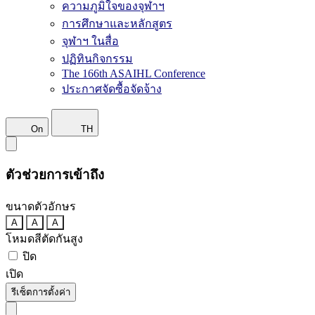
ความภูมิใจของจุฬาฯ
การศึกษาและหลักสูตร
จุฬาฯ ในสื่อ
ปฏิทินกิจกรรม
The 166th ASAIHL Conference
ประกาศจัดซื้อจัดจ้าง
On
TH
ตัวช่วยการเข้าถึง
ขนาดตัวอักษร
A
A
A
โหมดสีตัดกันสูง
ปิด
เปิด
รีเซ็ตการตั้งค่า