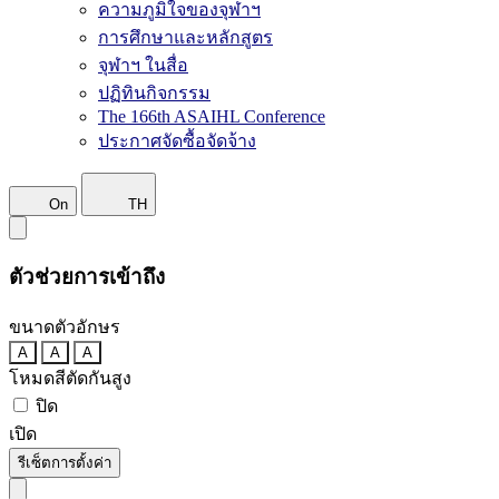
ความภูมิใจของจุฬาฯ
การศึกษาและหลักสูตร
จุฬาฯ ในสื่อ
ปฏิทินกิจกรรม
The 166th ASAIHL Conference
ประกาศจัดซื้อจัดจ้าง
On
TH
ตัวช่วยการเข้าถึง
ขนาดตัวอักษร
A
A
A
โหมดสีตัดกันสูง
ปิด
เปิด
รีเซ็ตการตั้งค่า