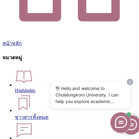
หน้าหลัก
หมวดหมู่
👋 Hello and welcome to
Highlights
Chulalongkorn University. I can
help you explore academic
programs, admissions, research,
campus life, and university
ข่าวสารทั้งหมด
services. What would you like to
know?