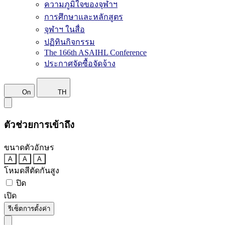
ความภูมิใจของจุฬาฯ
การศึกษาและหลักสูตร
จุฬาฯ ในสื่อ
ปฏิทินกิจกรรม
The 166th ASAIHL Conference
ประกาศจัดซื้อจัดจ้าง
On
TH
ตัวช่วยการเข้าถึง
ขนาดตัวอักษร
A
A
A
โหมดสีตัดกันสูง
ปิด
เปิด
รีเซ็ตการตั้งค่า