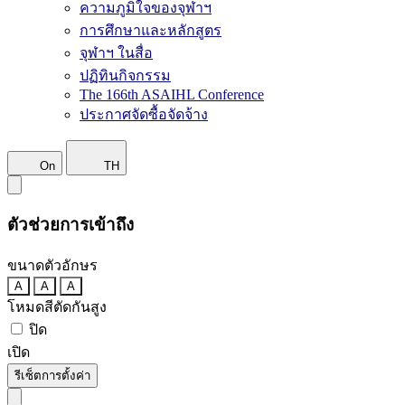
ความภูมิใจของจุฬาฯ
การศึกษาและหลักสูตร
จุฬาฯ ในสื่อ
ปฏิทินกิจกรรม
The 166th ASAIHL Conference
ประกาศจัดซื้อจัดจ้าง
On
TH
ตัวช่วยการเข้าถึง
ขนาดตัวอักษร
A
A
A
โหมดสีตัดกันสูง
ปิด
เปิด
รีเซ็ตการตั้งค่า