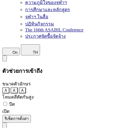
ความภูมิใจของจุฬาฯ
การศึกษาและหลักสูตร
จุฬาฯ ในสื่อ
ปฏิทินกิจกรรม
The 166th ASAIHL Conference
ประกาศจัดซื้อจัดจ้าง
On
TH
ตัวช่วยการเข้าถึง
ขนาดตัวอักษร
A
A
A
โหมดสีตัดกันสูง
ปิด
เปิด
รีเซ็ตการตั้งค่า