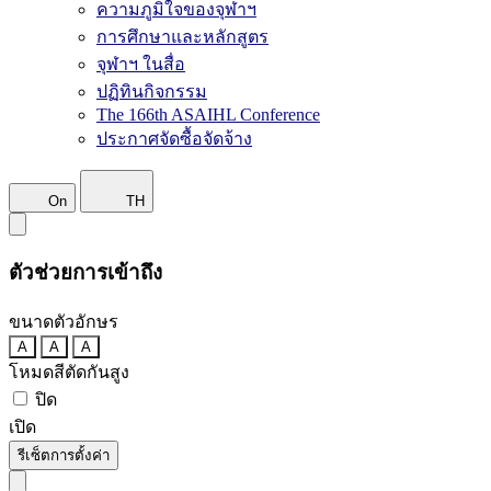
ความภูมิใจของจุฬาฯ
การศึกษาและหลักสูตร
จุฬาฯ ในสื่อ
ปฏิทินกิจกรรม
The 166th ASAIHL Conference
ประกาศจัดซื้อจัดจ้าง
On
TH
ตัวช่วยการเข้าถึง
ขนาดตัวอักษร
A
A
A
โหมดสีตัดกันสูง
ปิด
เปิด
รีเซ็ตการตั้งค่า