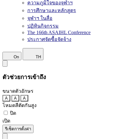
ความภูมิใจของจุฬาฯ
การศึกษาและหลักสูตร
จุฬาฯ ในสื่อ
ปฏิทินกิจกรรม
The 166th ASAIHL Conference
ประกาศจัดซื้อจัดจ้าง
On
TH
ตัวช่วยการเข้าถึง
ขนาดตัวอักษร
A
A
A
โหมดสีตัดกันสูง
ปิด
เปิด
รีเซ็ตการตั้งค่า