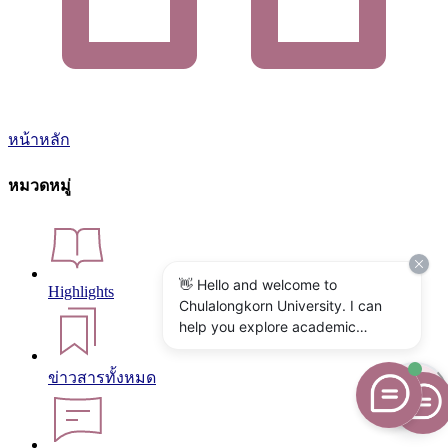
หน้าหลัก
หมวดหมู่
👋 Hello and welcome to
Highlights
Chulalongkorn University. I can
help you explore academic
programs, admissions, research,
campus life, and university
ข่าวสารทั้งหมด
services. What would you like to
know?