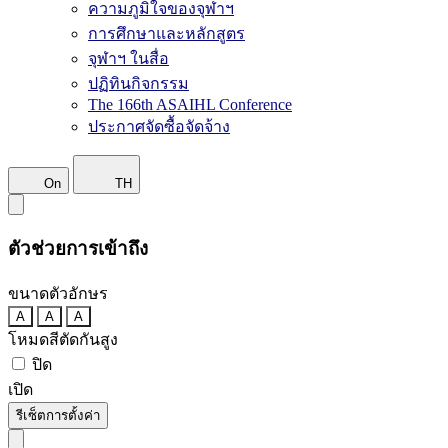
ความภูมิใจของจุฬาฯ
การศึกษาและหลักสูตร
จุฬาฯ ในสื่อ
ปฏิทินกิจกรรม
The 166th ASAIHL Conference
ประกาศจัดซื้อจัดจ้าง
On
TH
ตัวช่วยการเข้าถึง
ขนาดตัวอักษร
A
A
A
โหมดสีตัดกันสูง
ปิด
เปิด
รีเซ็ตการตั้งค่า