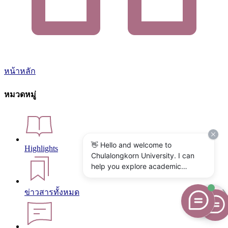
หน้าหลัก
หมวดหมู่
👋 Hello and welcome to
Highlights
Chulalongkorn University. I can
help you explore academic
programs, admissions, research,
campus life, and university
ข่าวสารทั้งหมด
services. What would you like to
know?