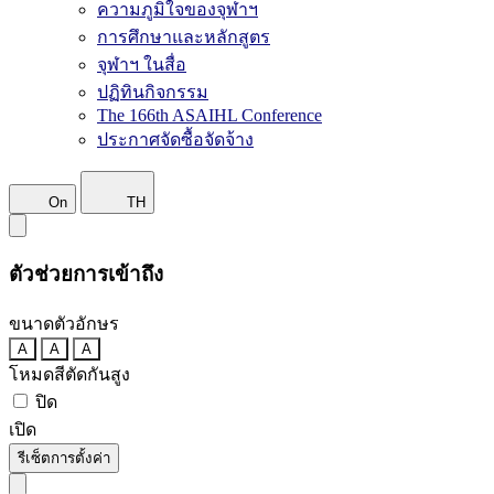
ความภูมิใจของจุฬาฯ
การศึกษาและหลักสูตร
จุฬาฯ ในสื่อ
ปฏิทินกิจกรรม
The 166th ASAIHL Conference
ประกาศจัดซื้อจัดจ้าง
On
TH
ตัวช่วยการเข้าถึง
ขนาดตัวอักษร
A
A
A
โหมดสีตัดกันสูง
ปิด
เปิด
รีเซ็ตการตั้งค่า