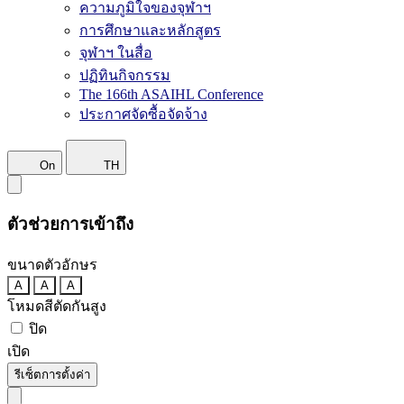
ความภูมิใจของจุฬาฯ
การศึกษาและหลักสูตร
จุฬาฯ ในสื่อ
ปฏิทินกิจกรรม
The 166th ASAIHL Conference
ประกาศจัดซื้อจัดจ้าง
On
TH
ตัวช่วยการเข้าถึง
ขนาดตัวอักษร
A
A
A
โหมดสีตัดกันสูง
ปิด
เปิด
รีเซ็ตการตั้งค่า