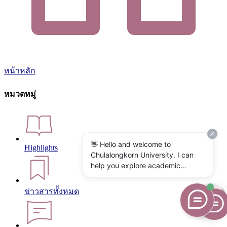
หน้าหลัก
หมวดหมู่
👋 Hello and welcome to
Highlights
Chulalongkorn University. I can
help you explore academic
programs, admissions, research,
campus life, and university
ข่าวสารทั้งหมด
services. What would you like to
know?