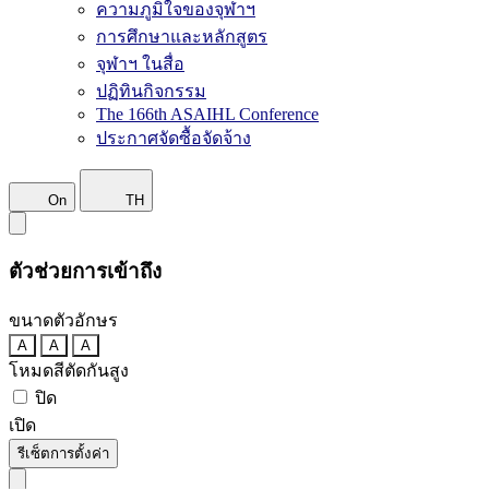
ความภูมิใจของจุฬาฯ
การศึกษาและหลักสูตร
จุฬาฯ ในสื่อ
ปฏิทินกิจกรรม
The 166th ASAIHL Conference
ประกาศจัดซื้อจัดจ้าง
On
TH
ตัวช่วยการเข้าถึง
ขนาดตัวอักษร
A
A
A
โหมดสีตัดกันสูง
ปิด
เปิด
รีเซ็ตการตั้งค่า