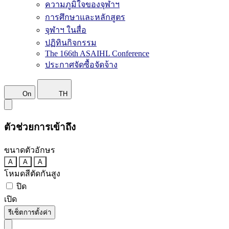
ความภูมิใจของจุฬาฯ
การศึกษาและหลักสูตร
จุฬาฯ ในสื่อ
ปฏิทินกิจกรรม
The 166th ASAIHL Conference
ประกาศจัดซื้อจัดจ้าง
On
TH
ตัวช่วยการเข้าถึง
ขนาดตัวอักษร
A
A
A
โหมดสีตัดกันสูง
ปิด
เปิด
รีเซ็ตการตั้งค่า