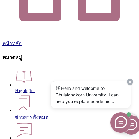
หน้าหลัก
หมวดหมู่
👋 Hello and welcome to
Highlights
Chulalongkorn University. I can
help you explore academic
programs, admissions, research,
campus life, and university
ข่าวสารทั้งหมด
services. What would you like to
know?