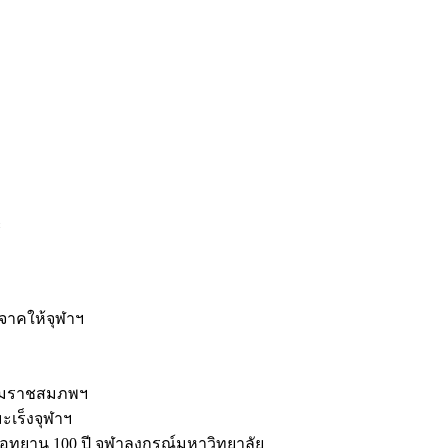
ะ
ิจาคให้จุฬาฯ
รมราชสมภพฯ
มะเร็งจุฬาฯ
ุทยาน 100 ปี จุฬาลงกรณ์มหาวิทยาลัย