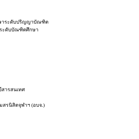
กษาระดับปริญญาบัณฑิต
ระดับบัณฑิตศึกษา
ยีสารสนเทศ
สรนิสิตจุฬาฯ (อบจ.)