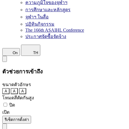
ความภูมิใจของจุฬาฯ
การศึกษาและหลักสูตร
จุฬาฯ ในสื่อ
ปฏิทินกิจกรรม
The 166th ASAIHL Conference
ประกาศจัดซื้อจัดจ้าง
On
TH
ตัวช่วยการเข้าถึง
ขนาดตัวอักษร
A
A
A
โหมดสีตัดกันสูง
ปิด
เปิด
รีเซ็ตการตั้งค่า