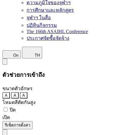
ความภูมิใจของจุฬาฯ
การศึกษาและหลักสูตร
จุฬาฯ ในสื่อ
ปฏิทินกิจกรรม
The 166th ASAIHL Conference
ประกาศจัดซื้อจัดจ้าง
On
TH
ตัวช่วยการเข้าถึง
ขนาดตัวอักษร
A
A
A
โหมดสีตัดกันสูง
ปิด
เปิด
รีเซ็ตการตั้งค่า