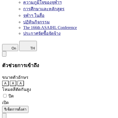
ความภูมิใจของจุฬาฯ
การศึกษาและหลักสูตร
จุฬาฯ ในสื่อ
ปฏิทินกิจกรรม
The 166th ASAIHL Conference
ประกาศจัดซื้อจัดจ้าง
On
TH
ตัวช่วยการเข้าถึง
ขนาดตัวอักษร
A
A
A
โหมดสีตัดกันสูง
ปิด
เปิด
รีเซ็ตการตั้งค่า