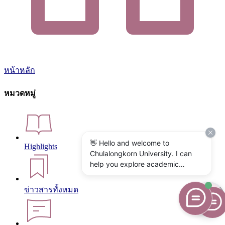
หน้าหลัก
หมวดหมู่
👋 Hello and welcome to
Highlights
Chulalongkorn University. I can
help you explore academic
programs, admissions, research,
campus life, and university
ข่าวสารทั้งหมด
services. What would you like to
know?