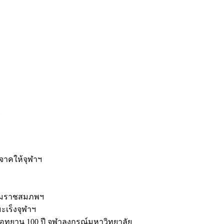
ะ
ิจาคให้จุฬาฯ
รมราชสมภพฯ
มะเร็งจุฬาฯ
ุทยาน 100 ปี จุฬาลงกรณ์มหาวิทยาลัย