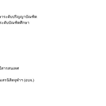
กษาระดับปริญญาบัณฑิต
ระดับบัณฑิตศึกษา
ยีสารสนเทศ
สรนิสิตจุฬาฯ (อบจ.)