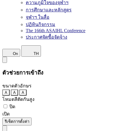
ความภูมิใจของจุฬาฯ
การศึกษาและหลักสูตร
จุฬาฯ ในสื่อ
ปฏิทินกิจกรรม
The 166th ASAIHL Conference
ประกาศจัดซื้อจัดจ้าง
On
TH
ตัวช่วยการเข้าถึง
ขนาดตัวอักษร
A
A
A
โหมดสีตัดกันสูง
ปิด
เปิด
รีเซ็ตการตั้งค่า