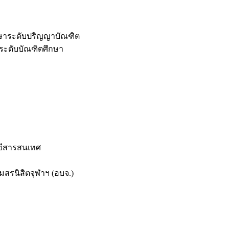
กษาระดับปริญญาบัณฑิต
ระดับบัณฑิตศึกษา
ยีสารสนเทศ
สรนิสิตจุฬาฯ (อบจ.)