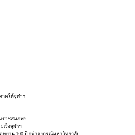
ะ
ิจาคให้จุฬาฯ
รมราชสมภพฯ
มะเร็งจุฬาฯ
ุทยาน 100 ปี จุฬาลงกรณ์มหาวิทยาลัย