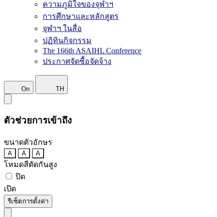
ความภูมิใจของจุฬาฯ
การศึกษาและหลักสูตร
จุฬาฯ ในสื่อ
ปฏิทินกิจกรรม
The 166th ASAIHL Conference
ประกาศจัดซื้อจัดจ้าง
On
TH
ตัวช่วยการเข้าถึง
ขนาดตัวอักษร
A
A
A
โหมดสีตัดกันสูง
ปิด
เปิด
รีเซ็ตการตั้งค่า